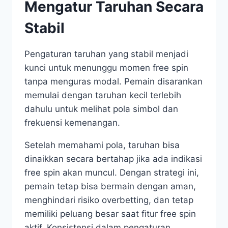
Mengatur Taruhan Secara
Stabil
Pengaturan taruhan yang stabil menjadi
kunci untuk menunggu momen free spin
tanpa menguras modal. Pemain disarankan
memulai dengan taruhan kecil terlebih
dahulu untuk melihat pola simbol dan
frekuensi kemenangan.
Setelah memahami pola, taruhan bisa
dinaikkan secara bertahap jika ada indikasi
free spin akan muncul. Dengan strategi ini,
pemain tetap bisa bermain dengan aman,
menghindari risiko overbetting, dan tetap
memiliki peluang besar saat fitur free spin
aktif. Konsistensi dalam pengaturan