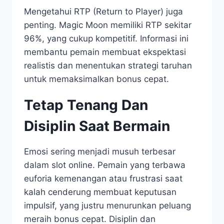
Mengetahui RTP (Return to Player) juga
penting. Magic Moon memiliki RTP sekitar
96%, yang cukup kompetitif. Informasi ini
membantu pemain membuat ekspektasi
realistis dan menentukan strategi taruhan
untuk memaksimalkan bonus cepat.
Tetap Tenang Dan
Disiplin Saat Bermain
Emosi sering menjadi musuh terbesar
dalam slot online. Pemain yang terbawa
euforia kemenangan atau frustrasi saat
kalah cenderung membuat keputusan
impulsif, yang justru menurunkan peluang
meraih bonus cepat. Disiplin dan