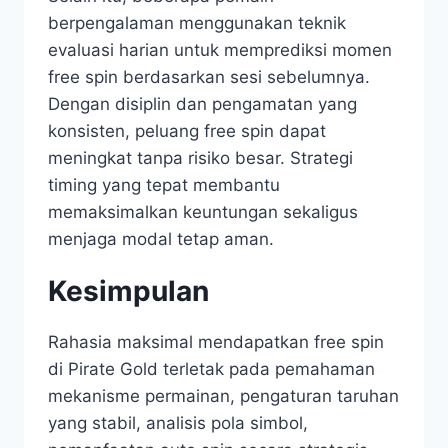
berpengalaman menggunakan teknik
evaluasi harian untuk memprediksi momen
free spin berdasarkan sesi sebelumnya.
Dengan disiplin dan pengamatan yang
konsisten, peluang free spin dapat
meningkat tanpa risiko besar. Strategi
timing yang tepat membantu
memaksimalkan keuntungan sekaligus
menjaga modal tetap aman.
Kesimpulan
Rahasia maksimal mendapatkan free spin
di Pirate Gold terletak pada pemahaman
mekanisme permainan, pengaturan taruhan
yang stabil, analisis pola simbol,