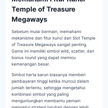
Temple of Treasure
Megaways
Sebelum mulai bermain, memahami
mekanisme dan fitur kunci dari Slot Temple
of Treasure Megaways sangat penting.
Game ini memiliki simbol wild, scatter, dan
bonus round yang dapat memicu
kemenangan besar.
Simbol harta karun biasanya memberi
pembayaran tinggi ketika muncul dalam
jumlah tertentu, sehingga mengetahui
kombinasi simbol yang paling
menguntungkan membantu pemain
mengatur strategi taruhan dengan lebih