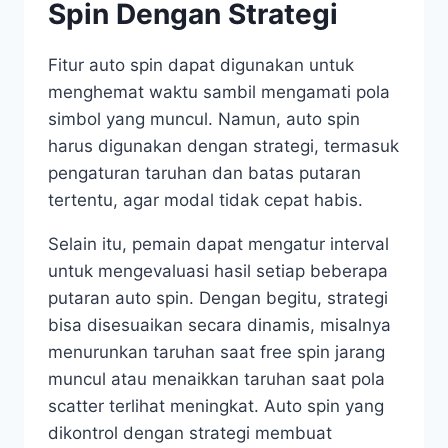
Spin Dengan Strategi
Fitur auto spin dapat digunakan untuk
menghemat waktu sambil mengamati pola
simbol yang muncul. Namun, auto spin
harus digunakan dengan strategi, termasuk
pengaturan taruhan dan batas putaran
tertentu, agar modal tidak cepat habis.
Selain itu, pemain dapat mengatur interval
untuk mengevaluasi hasil setiap beberapa
putaran auto spin. Dengan begitu, strategi
bisa disesuaikan secara dinamis, misalnya
menurunkan taruhan saat free spin jarang
muncul atau menaikkan taruhan saat pola
scatter terlihat meningkat. Auto spin yang
dikontrol dengan strategi membuat