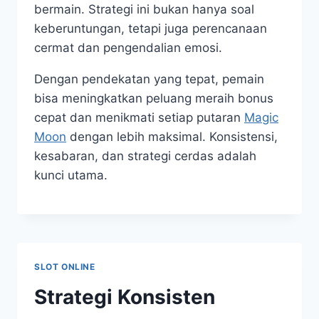
bermain. Strategi ini bukan hanya soal
keberuntungan, tetapi juga perencanaan
cermat dan pengendalian emosi.
Dengan pendekatan yang tepat, pemain
bisa meningkatkan peluang meraih bonus
cepat dan menikmati setiap putaran
Magic
Moon
dengan lebih maksimal. Konsistensi,
kesabaran, dan strategi cerdas adalah
kunci utama.
SLOT ONLINE
Strategi Konsisten