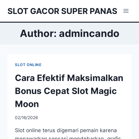
Skip
SLOT GACOR SUPER PANAS
to
content
Author: admincando
SLOT ONLINE
Cara Efektif Maksimalkan
Bonus Cepat Slot Magic
Moon
02/16/2026
Slot online terus digemari pemain karena
menawarkan sensasi mendebarkan, grafis