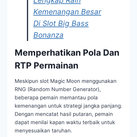
Lengkap Raih
Kemenangan Besar
Di Slot Big Bass
Bonanza
Memperhatikan Pola Dan
RTP Permainan
Meskipun slot Magic Moon menggunakan
RNG (Random Number Generator),
beberapa pemain memantau pola
kemenangan untuk strategi jangka panjang.
Dengan mencatat hasil putaran, pemain
dapat menilai kapan waktu terbaik untuk
menyesuaikan taruhan.