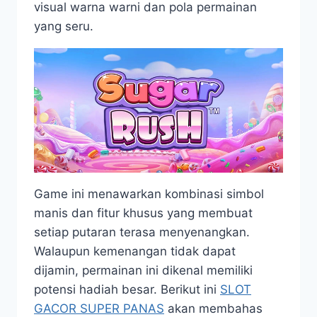
visual warna warni dan pola permainan
yang seru.
Game ini menawarkan kombinasi simbol
manis dan fitur khusus yang membuat
setiap putaran terasa menyenangkan.
Walaupun kemenangan tidak dapat
dijamin, permainan ini dikenal memiliki
potensi hadiah besar. Berikut ini
SLOT
GACOR SUPER PANAS
akan membahas