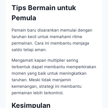
Tips Bermain untuk
Pemula
Pemain baru disarankan memulai dengan
taruhan kecil untuk memahami ritme
permainan. Cara ini membantu menjaga
saldo tetap aman.
Mengamati kapan multiplier sering
terbentuk dapat membantu memperkirakan
momen yang baik untuk meningkatkan
taruhan. Meski tidak menjamin
kemenangan, strategi ini membantu
permainan lebih terkontrol.
Kesimpulan