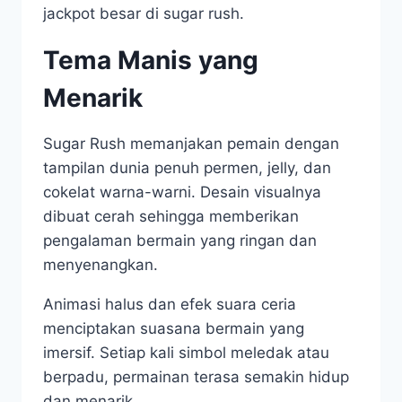
jackpot besar di sugar rush.
Tema Manis yang
Menarik
Sugar Rush memanjakan pemain dengan
tampilan dunia penuh permen, jelly, dan
cokelat warna-warni. Desain visualnya
dibuat cerah sehingga memberikan
pengalaman bermain yang ringan dan
menyenangkan.
Animasi halus dan efek suara ceria
menciptakan suasana bermain yang
imersif. Setiap kali simbol meledak atau
berpadu, permainan terasa semakin hidup
dan menarik.