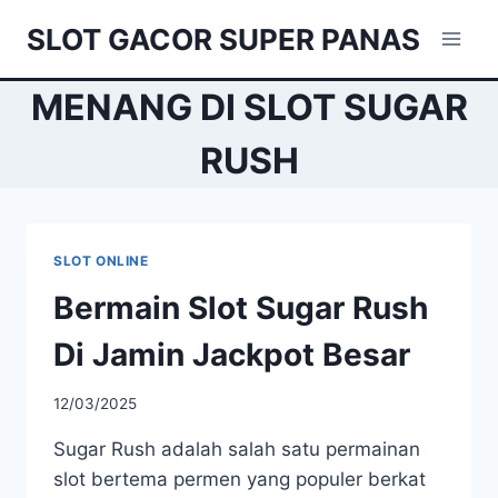
Skip
SLOT GACOR SUPER PANAS
to
content
MENANG DI SLOT SUGAR
RUSH
SLOT ONLINE
Bermain Slot Sugar Rush
Di Jamin Jackpot Besar
12/03/2025
Sugar Rush adalah salah satu permainan
slot bertema permen yang populer berkat