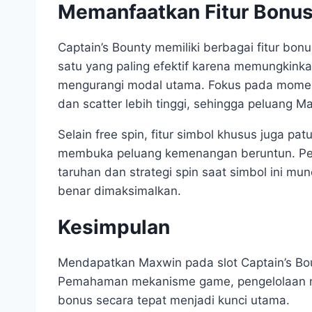
Memanfaatkan Fitur Bonus
Captain’s Bounty memiliki berbagai fitur bon
satu yang paling efektif karena memungkin
mengurangi modal utama. Fokus pada momen ket
dan scatter lebih tinggi, sehingga peluang M
Selain free spin, fitur simbol khusus juga pat
membuka peluang kemenangan beruntun. Pe
taruhan dan strategi spin saat simbol ini m
benar dimaksimalkan.
Kesimpulan
Mendapatkan Maxwin pada slot Captain’s Bo
Pemahaman mekanisme game, pengelolaan mod
bonus secara tepat menjadi kunci utama.