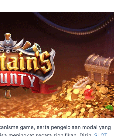
anisme game, serta pengelolaan modal yang
a meningkat secara signifikan. Disini
SLOT