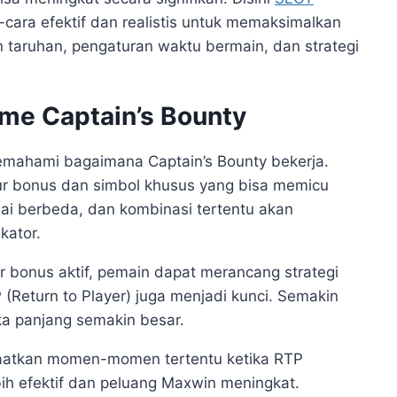
ara efektif dan realistis untuk memaksimalkan
 taruhan, pengaturan waktu bermain, dan strategi
e Captain’s Bounty
mahami bagaimana Captain’s Bounty bekerja.
tur bonus dan simbol khusus yang bisa memicu
lai berbeda, dan kombinasi tertentu akan
kator.
ur bonus aktif, pemain dapat merancang strategi
 (Return to Player) juga menjadi kunci. Semakin
a panjang semakin besar.
aatkan momen-momen tertentu ketika RTP
bih efektif dan peluang Maxwin meningkat.