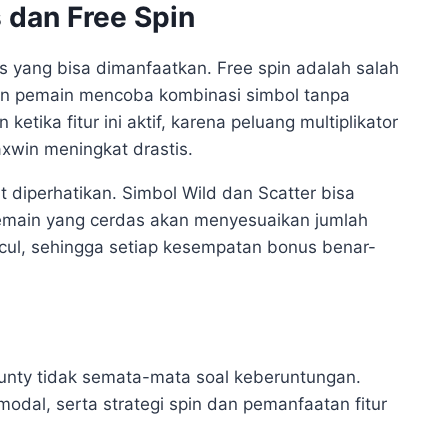
 dan Free Spin
us yang bisa dimanfaatkan. Free spin adalah salah
kan pemain mencoba kombinasi simbol tanpa
ika fitur ini aktif, karena peluang multiplikator
axwin meningkat drastis.
ut diperhatikan. Simbol Wild dan Scatter bisa
main yang cerdas akan menyesuaikan jumlah
uncul, sehingga setiap kesempatan bonus benar-
unty tidak semata-mata soal keberuntungan.
al, serta strategi spin dan pemanfaatan fitur