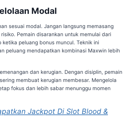
elolaan Modal
ruhan sesuai modal. Jangan langsung memasang
 risiko. Pemain disarankan untuk memulai dari
 ketika peluang bonus muncul. Teknik ini
an peluang mendapatkan kombinasi Maxwin lebih
kemenangan dan kerugian. Dengan disiplin, pemain
 sering membuat kerugian membesar. Mengelola
etap fokus dan lebih sabar menunggu momen
apatkan Jackpot Di Slot Blood &