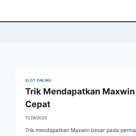
Skip
to
content
SLOT ONLINE
Trik Mendapatkan Maxwin 
Cepat
11/29/2025
Trik mendapatkan Maxwin besar pada permaina