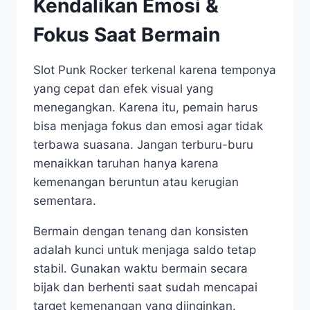
Kendalikan Emosi &
Fokus Saat Bermain
Slot Punk Rocker terkenal karena temponya
yang cepat dan efek visual yang
menegangkan. Karena itu, pemain harus
bisa menjaga fokus dan emosi agar tidak
terbawa suasana. Jangan terburu-buru
menaikkan taruhan hanya karena
kemenangan beruntun atau kerugian
sementara.
Bermain dengan tenang dan konsisten
adalah kunci untuk menjaga saldo tetap
stabil. Gunakan waktu bermain secara
bijak dan berhenti saat sudah mencapai
target kemenangan yang diinginkan.