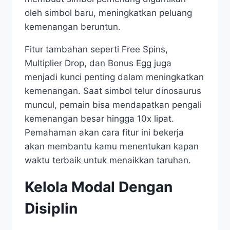
oleh simbol baru, meningkatkan peluang
kemenangan beruntun.
Fitur tambahan seperti Free Spins,
Multiplier Drop, dan Bonus Egg juga
menjadi kunci penting dalam meningkatkan
kemenangan. Saat simbol telur dinosaurus
muncul, pemain bisa mendapatkan pengali
kemenangan besar hingga 10x lipat.
Pemahaman akan cara fitur ini bekerja
akan membantu kamu menentukan kapan
waktu terbaik untuk menaikkan taruhan.
Kelola Modal Dengan
Disiplin