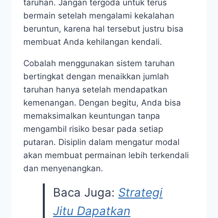
taruhan. Jangan tergoda untuk terus
bermain setelah mengalami kekalahan
beruntun, karena hal tersebut justru bisa
membuat Anda kehilangan kendali.
Cobalah menggunakan sistem taruhan
bertingkat dengan menaikkan jumlah
taruhan hanya setelah mendapatkan
kemenangan. Dengan begitu, Anda bisa
memaksimalkan keuntungan tanpa
mengambil risiko besar pada setiap
putaran. Disiplin dalam mengatur modal
akan membuat permainan lebih terkendali
dan menyenangkan.
Baca Juga:
Strategi
Jitu Dapatkan