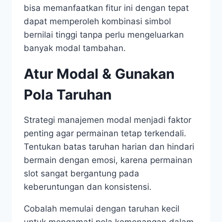
bisa memanfaatkan fitur ini dengan tepat
dapat memperoleh kombinasi simbol
bernilai tinggi tanpa perlu mengeluarkan
banyak modal tambahan.
Atur Modal & Gunakan
Pola Taruhan
Strategi manajemen modal menjadi faktor
penting agar permainan tetap terkendali.
Tentukan batas taruhan harian dan hindari
bermain dengan emosi, karena permainan
slot sangat bergantung pada
keberuntungan dan konsistensi.
Cobalah memulai dengan taruhan kecil