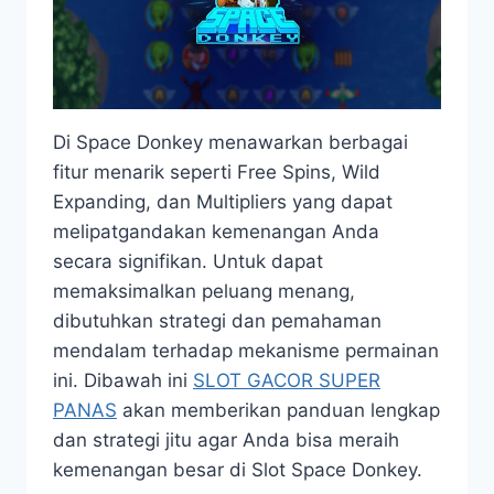
Di Space Donkey menawarkan berbagai
fitur menarik seperti Free Spins, Wild
Expanding, dan Multipliers yang dapat
melipatgandakan kemenangan Anda
secara signifikan. Untuk dapat
memaksimalkan peluang menang,
dibutuhkan strategi dan pemahaman
mendalam terhadap mekanisme permainan
ini. Dibawah ini
SLOT GACOR SUPER
PANAS
akan memberikan panduan lengkap
dan strategi jitu agar Anda bisa meraih
kemenangan besar di Slot Space Donkey.