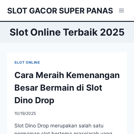
Skip
SLOT GACOR SUPER PANAS
to
content
Slot Online Terbaik 2025
SLOT ONLINE
Cara Meraih Kemenangan
Besar Bermain di Slot
Dino Drop
10/19/2025
Slot Dino Drop merupakan salah satu
permainan slot bertema prasejarah yang