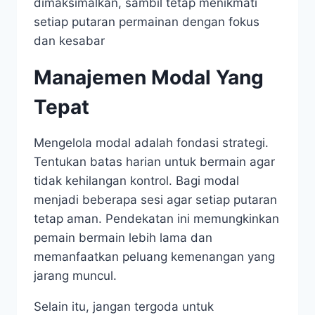
dimaksimalkan, sambil tetap menikmati
setiap putaran permainan dengan fokus
dan kesabar
Manajemen Modal Yang
Tepat
Mengelola modal adalah fondasi strategi.
Tentukan batas harian untuk bermain agar
tidak kehilangan kontrol. Bagi modal
menjadi beberapa sesi agar setiap putaran
tetap aman. Pendekatan ini memungkinkan
pemain bermain lebih lama dan
memanfaatkan peluang kemenangan yang
jarang muncul.
Selain itu, jangan tergoda untuk