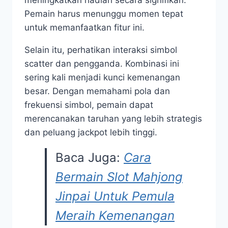
meningkatkan hadiah secara signifikan.
Pemain harus menunggu momen tepat
untuk memanfaatkan fitur ini.
Selain itu, perhatikan interaksi simbol
scatter dan pengganda. Kombinasi ini
sering kali menjadi kunci kemenangan
besar. Dengan memahami pola dan
frekuensi simbol, pemain dapat
merencanakan taruhan yang lebih strategis
dan peluang jackpot lebih tinggi.
Baca Juga:
Cara
Bermain Slot Mahjong
Jinpai Untuk Pemula
Meraih Kemenangan