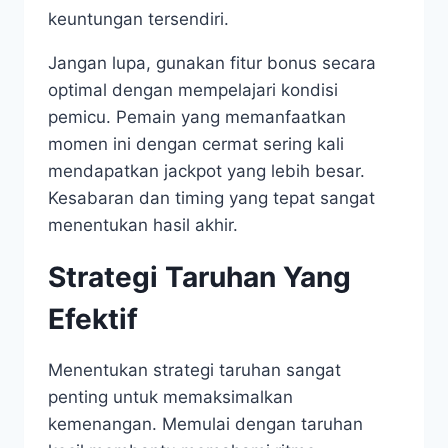
keuntungan tersendiri.
Jangan lupa, gunakan fitur bonus secara
optimal dengan mempelajari kondisi
pemicu. Pemain yang memanfaatkan
momen ini dengan cermat sering kali
mendapatkan jackpot yang lebih besar.
Kesabaran dan timing yang tepat sangat
menentukan hasil akhir.
Strategi Taruhan Yang
Efektif
Menentukan strategi taruhan sangat
penting untuk memaksimalkan
kemenangan. Memulai dengan taruhan