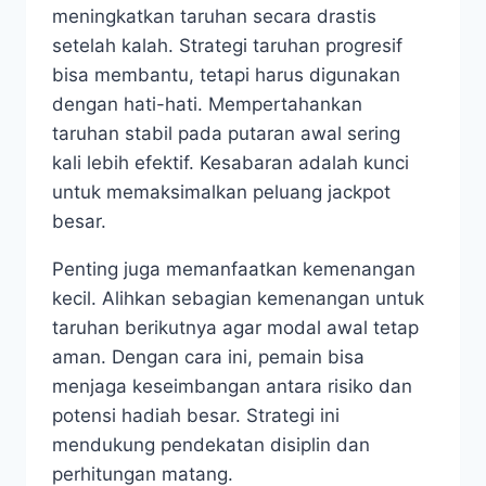
meningkatkan taruhan secara drastis
setelah kalah. Strategi taruhan progresif
bisa membantu, tetapi harus digunakan
dengan hati-hati. Mempertahankan
taruhan stabil pada putaran awal sering
kali lebih efektif. Kesabaran adalah kunci
untuk memaksimalkan peluang jackpot
besar.
Penting juga memanfaatkan kemenangan
kecil. Alihkan sebagian kemenangan untuk
taruhan berikutnya agar modal awal tetap
aman. Dengan cara ini, pemain bisa
menjaga keseimbangan antara risiko dan
potensi hadiah besar. Strategi ini
mendukung pendekatan disiplin dan
perhitungan matang.