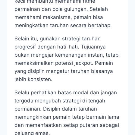
kecil membantu memahami ritme
permainan dan pola gulungan. Setelah
memahami mekanisme, pemain bisa
meningkatkan taruhan secara bertahap.
Selain itu, gunakan strategi taruhan
progresif dengan hati-hati. Tujuannya
bukan mengejar kemenangan instan, tetapi
memaksimalkan potensi jackpot. Pemain
yang disiplin mengatur taruhan biasanya
lebih konsisten.
Selalu perhatikan batas modal dan jangan
tergoda mengubah strategi di tengah
permainan. Disiplin dalam taruhan
memungkinkan pemain tetap bermain lama
dan memanfaatkan setiap putaran sebagai
peluang emas.