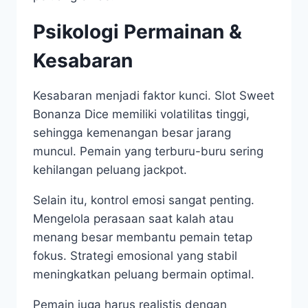
Psikologi Permainan &
Kesabaran
Kesabaran menjadi faktor kunci. Slot Sweet
Bonanza Dice memiliki volatilitas tinggi,
sehingga kemenangan besar jarang
muncul. Pemain yang terburu-buru sering
kehilangan peluang jackpot.
Selain itu, kontrol emosi sangat penting.
Mengelola perasaan saat kalah atau
menang besar membantu pemain tetap
fokus. Strategi emosional yang stabil
meningkatkan peluang bermain optimal.
Pemain juga harus realistis dengan